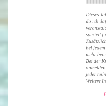
Dieses Ja
da ich daf
veranstal
speziell f
Zusätzlic
bei jedem 
mehr benö
Bei der Kr
anmelden.
jeder tei
Weitere In
F