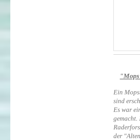
"Mops 
Ein Mopst
sind ersc
Es war ei
gemacht. 
Raderfors
der "Alte