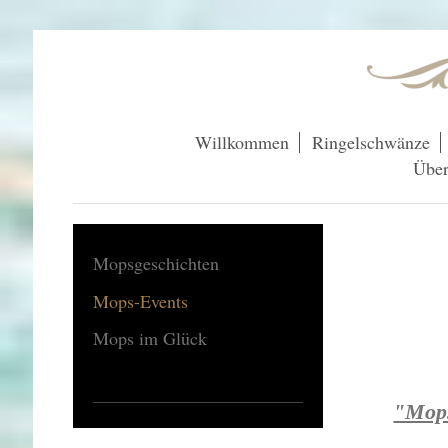
Willkommen
Ringelschwänze
Über
Mopsgeschichten
Mops-Events
Mops im Glück
"Mops