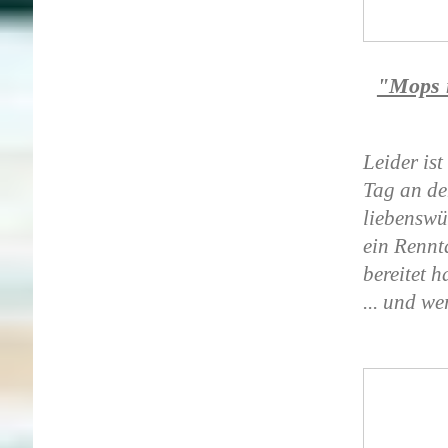
"Mops i
Leider is
Tag an de
liebenswü
ein Rennt
bereitet h
... und we