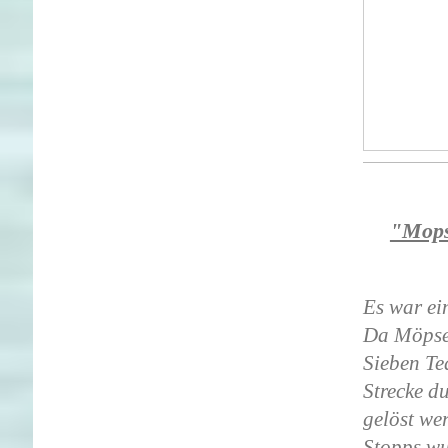
"Mops
Es war ein
Da Möpse 
Sieben Te
Strecke d
gelöst we
Stopps wu