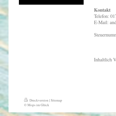
Kontakt
Telefon: 0
E-Mail:
an
Steuernumm
Inhaltlich 
Druckversion
|
Sitemap
© Mops im Glück