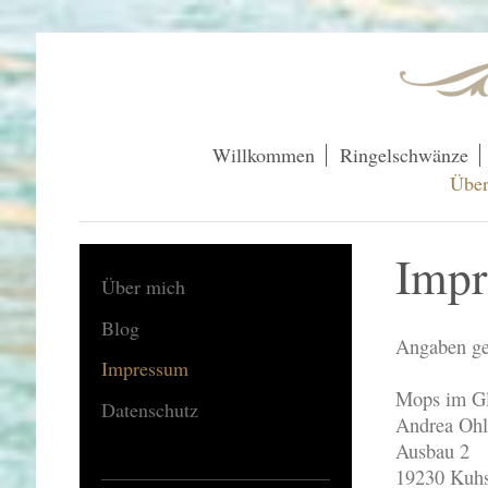
Willkommen
Ringelschwänze
Über
Imp
Über mich
Blog
Angaben g
Impressum
Mops im G
Datenschutz
Andrea
Ohl
Ausbau 2
19230 Kuhs